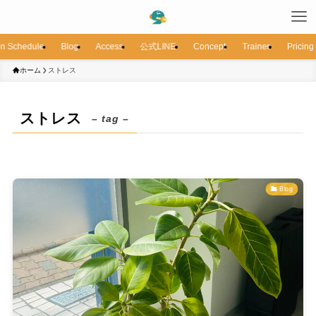
n Schedule
Blog
Access
公式LINE
Concept
Trainer
Pricing
ホーム
ストレス
ストレス
– tag –
Blog