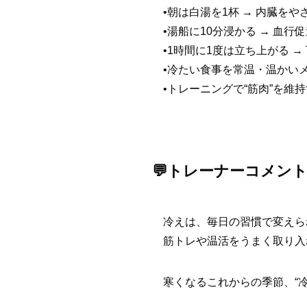
•朝は白湯を1杯 → 内臓を
•湯船に10分浸かる → 血
•1時間に1度は立ち上がる 
•冷たい食事を常温・温かい
•トレーニングで“筋肉”を維
💬トレーナーコメン
冷えは、毎日の習慣で変えら
筋トレや温活をうまく取り入
寒くなるこれからの季節、“