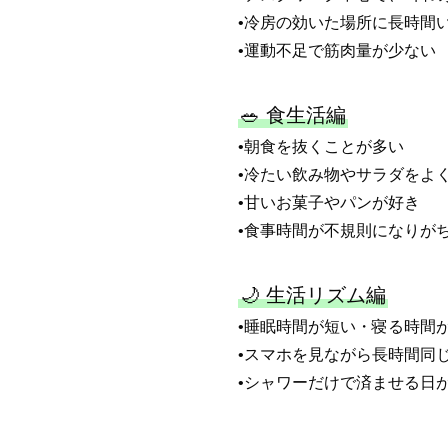
•冷房の効いた場所に長時間
•運動不足で筋肉量が少ない
🥗 食生活編
•朝食を抜くことが多い
•冷たい飲み物やサラダをよ
•甘いお菓子やパンが好き
•食事時間が不規則になりが
🌙 生活リズム編
•睡眠時間が短い・寝る時間
•スマホを見ながら長時間同
•シャワーだけで済ませる日