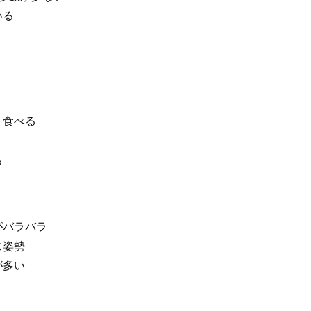
いる
く食べる
ち
がバラバラ
じ姿勢
が多い